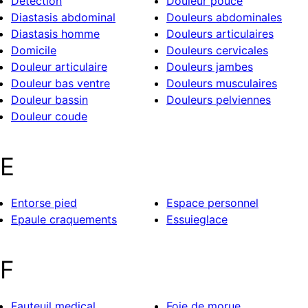
Detection
Douleur pouce
Diastasis abdominal
Douleurs abdominales
Diastasis homme
Douleurs articulaires
Domicile
Douleurs cervicales
Douleur articulaire
Douleurs jambes
Douleur bas ventre
Douleurs musculaires
Douleur bassin
Douleurs pelviennes
Douleur coude
E
Entorse pied
Espace personnel
Epaule craquements
Essuieglace
F
Fauteuil medical
Foie de morue