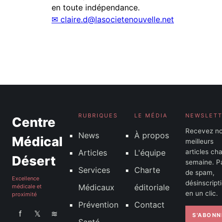
en toute indépendance.
✉
claire.d@lasocietenouvelle.net
RUBRIQUES
LE MÉDIA
NEWSLET
Centre
Recevez n
News
À propos
Médical
meilleurs
Articles
L'équipe
articles ch
Désert
semaine. P
Services
Charte
de spam,
Excellence
désinscript
Médicaux
éditoriale
médicale et
en un clic.
proximité
Prévention
Contact
f
𝕏
≋
S'ABONN