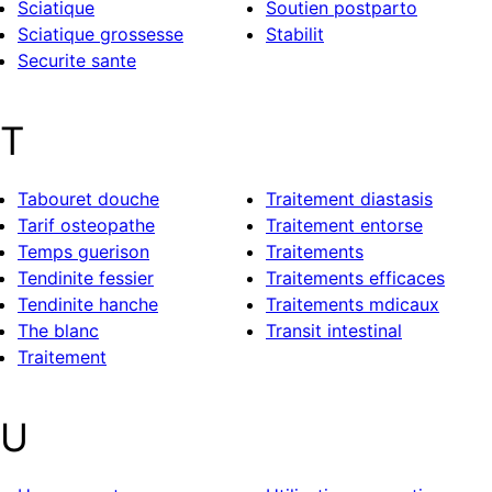
Sciatique
Soutien postparto
Sciatique grossesse
Stabilit
Securite sante
T
Tabouret douche
Traitement diastasis
Tarif osteopathe
Traitement entorse
Temps guerison
Traitements
Tendinite fessier
Traitements efficaces
Tendinite hanche
Traitements mdicaux
The blanc
Transit intestinal
Traitement
U