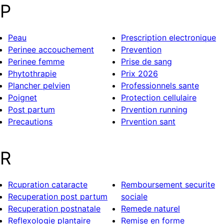
P
Peau
Prescription electronique
Perinee accouchement
Prevention
Perinee femme
Prise de sang
Phytothrapie
Prix 2026
Plancher pelvien
Professionnels sante
Poignet
Protection cellulaire
Post partum
Prvention running
Precautions
Prvention sant
R
Rcupration cataracte
Remboursement securite
Recuperation post partum
sociale
Recuperation postnatale
Remede naturel
Reflexologie plantaire
Remise en forme