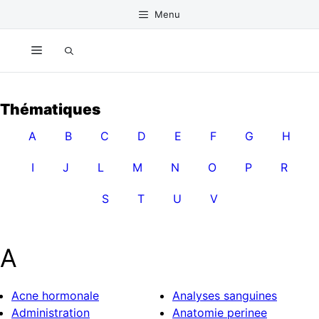
Aller
Menu
au
contenu
Menu
Thématiques
A
B
C
D
E
F
G
H
I
J
L
M
N
O
P
R
S
T
U
V
A
Acne hormonale
Analyses sanguines
Administration
Anatomie perinee