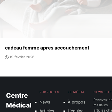
cadeau femme apres accouchement
19 février 2026
RUBRIQUES
LE MÉDIA
NEWSLET
Centre
Recevez n
News
À propos
Médical
meilleurs
Articles
L'équipe
articles ch