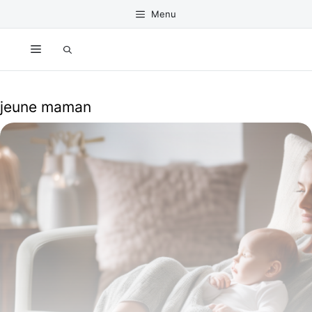
Aller
Menu
au
contenu
Menu
jeune maman