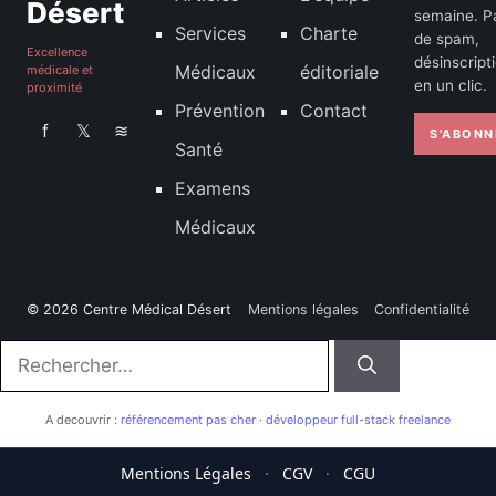
Désert
semaine. P
Services
Charte
de spam,
Excellence
désinscript
Médicaux
éditoriale
médicale et
en un clic.
proximité
Prévention
Contact
f
𝕏
≋
S'ABONN
Santé
Examens
Médicaux
© 2026 Centre Médical Désert
Mentions légales
Confidentialité
Rechercher :
A decouvrir :
référencement pas cher
·
développeur full-stack freelance
Mentions Légales
·
CGV
·
CGU