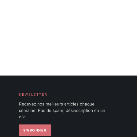
NEWSLETTER
Recevez nos meilleurs articles chaque
semaine. Pas de spam, désinscription en un
clic.
S'ABONNER