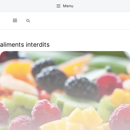
Aller
Menu
au
contenu
Menu
aliments interdits