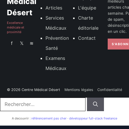
Médical
meilleurs
Articles
L'équipe
articles ch
Désert
semaine. P
Services
Charte
de spam,
Excellence
désinscript
Médicaux
éditoriale
médicale et
en un clic.
proximité
Prévention
Contact
f
𝕏
≋
S'ABONN
Santé
Examens
Médicaux
© 2026 Centre Médical Désert
Mentions légales
Confidentialité
Rechercher :
A decouvrir :
référencement pas cher
·
développeur full-stack freelance