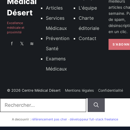
Médical
meilleurs
Articles
L'équipe
articles ch
Désert
semaine. P
Services
Charte
de spam,
Excellence
désinscript
Médicaux
éditoriale
médicale et
en un clic.
proximité
Prévention
Contact
f
𝕏
≋
S'ABONN
Santé
Examens
Médicaux
© 2026 Centre Médical Désert
Mentions légales
Confidentialité
Rechercher :
A decouvrir :
référencement pas cher
·
développeur full-stack freelance