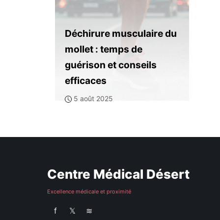
Déchirure musculaire du
mollet : temps de
guérison et conseils
efficaces
5 août 2025
Centre Médical Désert
Excellence médicale et proximité
f
𝕏
≋