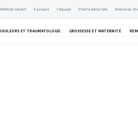
 Médical Désert
À propos
L’équipe
Charte éditoriale
Annoncez ch
DOULEURS ET TRAUMATOLOGIE
GROSSESSE ET MATERNITÉ
REM