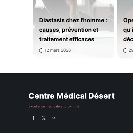
Diastasis chez l’homme :
Opé
causes, prévention et
qu’
traitement efficaces
déc
12 mars 2026
29
Centre Médical Désert
Excellence médicale et proximité
f
𝕏
≋