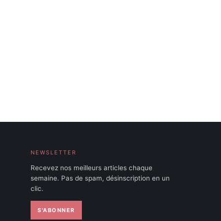
NEWSLETTER
Recevez nos meilleurs articles chaque
semaine. Pas de spam, désinscription en un
clic.
S'ABONNER