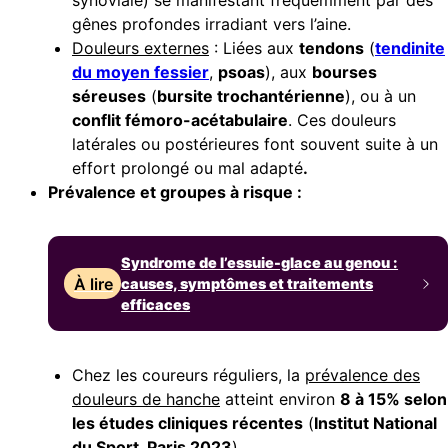
synoviale) se manifestant fréquemment par des
gênes profondes irradiant vers l’aine.
Douleurs externes
: Liées aux
tendons
(
tendinite
du moyen fessier
,
psoas
), aux
bourses
séreuses
(
bursite trochantérienne
), ou à un
conflit fémoro-acétabulaire
. Ces douleurs
latérales ou postérieures font souvent suite à un
effort prolongé ou mal adapté
.
Prévalence et groupes à risque :
Syndrome de l’essuie-glace au genou :
À lire
causes, symptômes et traitements
efficaces
Chez les coureurs réguliers, la
prévalence des
douleurs de hanche
atteint environ
8 à 15% selon
les études cliniques récentes
(
Institut National
du Sport, Paris 2023
).