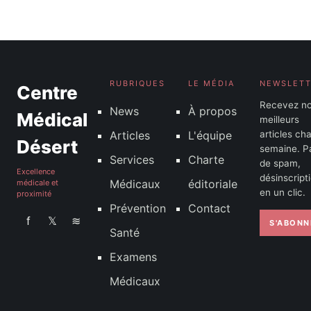
22 septembre 2025
RUBRIQUES
LE MÉDIA
NEWSLET
Centre
Recevez n
News
À propos
Médical
meilleurs
Articles
L'équipe
articles ch
Désert
semaine. P
Services
Charte
de spam,
Excellence
désinscript
Médicaux
éditoriale
médicale et
en un clic.
proximité
Prévention
Contact
f
𝕏
≋
S'ABONN
Santé
Examens
Médicaux