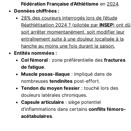
Fédération Française d’Athlétisme
en
2024
.
Données chiffrées :
28% des coureurs interrogés lors de l’étude
Réathlétisation 2024 ? (pilotée par
INSEP
) ont dû
soit arrêter momentanément, soit modifier leur
entraînement suite à une douleur localisée à la
hanche au moins une fois durant la saison.
Entités nommées :
Col fémoral
: zone préférentielle des
fractures
de fatigue
.
Muscle psoas-iliaque
: impliqué dans de
nombreuses
tendinites
post-effort.
Tendon du moyen fessier
: touché lors des
douleurs latérales chroniques.
Capsule articulaire
: siège potentiel
d’inflammations dans certains
conflits fémoro-
acétabulaires
.