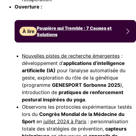
Ouverture :
Paupière qui Tremble : 7 Causes et
À lire
Solutions
Nouvelles pistes de recherche émergentes
:
développement d’
applications d’intelligence
artificielle (IA)
pour l’analyse automatisée du
geste, exploration du rôle de la génétique
(programme
GENESPORT Sorbonne 2025
),
introduction de
pratiques de renforcement
postural inspirées du yoga
.
Observons les protocoles expérimentaux testés
lors du
Congrès Mondial de la Médecine du
Sport
en
juillet 2024 à Paris
: personnalisation
totale des stratégies de prévention,
capteurs
biologiques
en chaussure et
appareils de