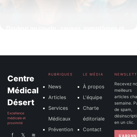
Douleur au coude : causes, symptômes et
solutions efficaces
29 septembre 2025
RUBRIQUES
LE MÉDIA
NEWSLET
Centre
Recevez n
News
À propos
Médical
meilleurs
Articles
L'équipe
articles ch
Désert
semaine. P
Services
Charte
de spam,
Excellence
désinscript
Médicaux
éditoriale
médicale et
en un clic.
proximité
Prévention
Contact
f
𝕏
≋
S'ABONN