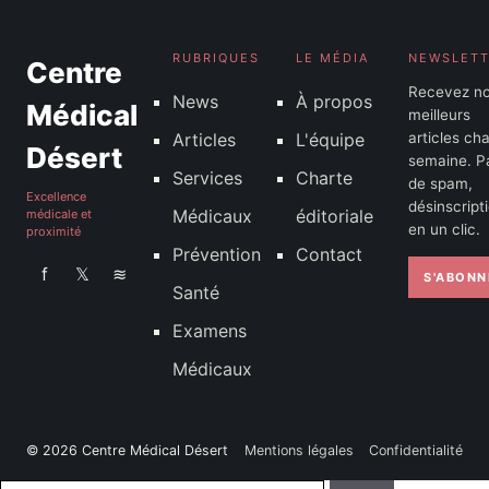
RUBRIQUES
LE MÉDIA
NEWSLET
Centre
Recevez n
News
À propos
Médical
meilleurs
Articles
L'équipe
articles ch
Désert
semaine. P
Services
Charte
de spam,
Excellence
désinscript
Médicaux
éditoriale
médicale et
en un clic.
proximité
Prévention
Contact
f
𝕏
≋
S'ABONN
Santé
Examens
Médicaux
© 2026 Centre Médical Désert
Mentions légales
Confidentialité