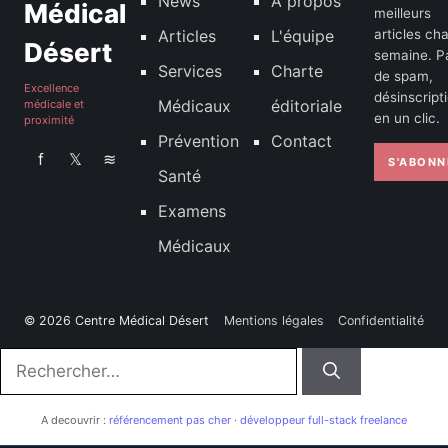
News
À propos
Médical
meilleurs
Articles
L'équipe
articles ch
Désert
semaine. P
Services
Charte
de spam,
Excellence
désinscript
Médicaux
éditoriale
médicale et
en un clic.
proximité
Prévention
Contact
f
𝕏
≋
S'ABONN
Santé
Examens
Médicaux
© 2026 Centre Médical Désert
Mentions légales
Confidentialité
Rechercher :
A decouvrir :
référencement pas cher
·
développeur full-stack freelance