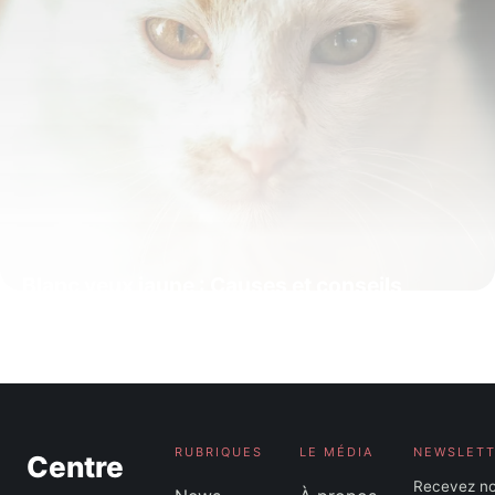
Blanc yeux jaune : Causes et conseils
médicaux
7 juin 2026
RUBRIQUES
LE MÉDIA
NEWSLET
Centre
Recevez n