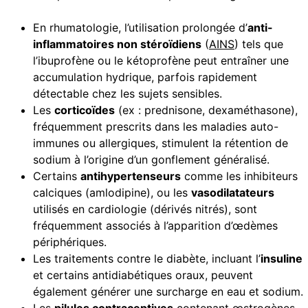
En rhumatologie, l’utilisation prolongée d’
anti-
inflammatoires non stéroïdiens
(
AINS
) tels que
l’ibuprofène ou le kétoprofène peut entraîner une
accumulation hydrique, parfois rapidement
détectable chez les sujets sensibles.
Les
corticoïdes
(ex : prednisone, dexaméthasone),
fréquemment prescrits dans les maladies auto-
immunes ou allergiques, stimulent la rétention de
sodium à l’origine d’un gonflement généralisé.
Certains
antihypertenseurs
comme les inhibiteurs
calciques (amlodipine), ou les
vasodilatateurs
utilisés en cardiologie (dérivés nitrés), sont
fréquemment associés à l’apparition d’œdèmes
périphériques.
Les traitements contre le diabète, incluant l’
insuline
et certains antidiabétiques oraux, peuvent
également générer une surcharge en eau et sodium.
Les
pilules contraceptives
contenant œstrogènes