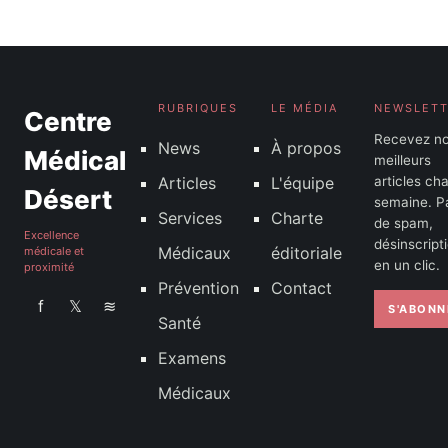
RUBRIQUES
LE MÉDIA
NEWSLET
Centre
Recevez n
News
À propos
Médical
meilleurs
Articles
L'équipe
articles ch
Désert
semaine. P
Services
Charte
de spam,
Excellence
désinscript
Médicaux
éditoriale
médicale et
en un clic.
proximité
Prévention
Contact
f
𝕏
≋
S'ABONN
Santé
Examens
Médicaux