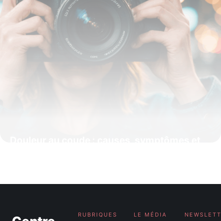
Douleur au coude : causes, symptômes et
solutions efficaces
29 septembre 2025
RUBRIQUES
LE MÉDIA
NEWSLET