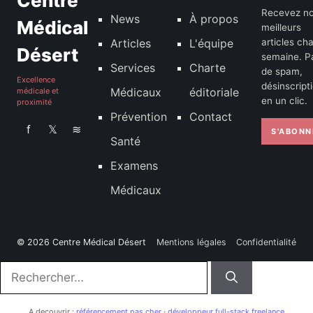
Centre
Recevez n
News
À propos
Médical
meilleurs
Articles
L'équipe
articles ch
Désert
semaine. P
Services
Charte
de spam,
Excellence
désinscript
Médicaux
éditoriale
médicale et
en un clic.
proximité
Prévention
Contact
f
𝕏
≋
S'ABONN
Santé
Examens
Médicaux
© 2026 Centre Médical Désert
Mentions légales
Confidentialité
Rechercher :
A decouvrir :
référencement pas cher
·
développeur full-stack freelance