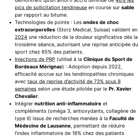
démontrent qu’un amorti accru diminue de
46% les
pics de sollicitation tendineuse
en course sur
sable
par rapport au bitume.
Technologies de pointe : Les
ondes de choc
extracorporelles
(Storz Medical, Suisse) valident en
2024
une réduction de la douleur significative dès la
troisième séance, autorisant une reprise anticipée du
sport chez 65% des patients.
Injections de PRP
(utilisé à la
Clinique du Sport de
Bordeaux Mérignac
) : Adoption depuis 2022,
efficacité accrue sur les tendinopathies chroniques
avec
taux de reprise d’activité de 73% sous 8
semaines
selon une étude pilotée par le
Pr. Xavier
Chevalier
.
Intégrer
nutrition anti-inflammatoire
et
compléments (oméga 3, antioxydants, collagène de
type II) issus de recherches menées à la
Faculté de
Médecine de Lausanne
, permettant de réduire
l’index inflammatoire de 18% chez des patients