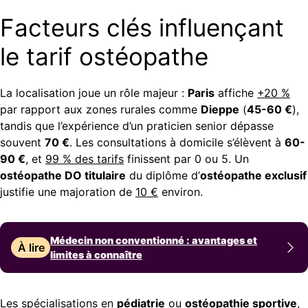
Facteurs clés influençant
le tarif ostéopathe
La localisation joue un rôle majeur :
Paris
affiche
+20 %
par rapport aux zones rurales comme
Dieppe
(
45-60 €
),
tandis que l’expérience d’un praticien senior dépasse
souvent
70 €
. Les consultations à domicile s’élèvent à
60-
90 €
, et
99 % des tarifs
finissent par 0 ou 5. Un
ostéopathe DO titulaire
du diplôme d’
ostéopathe exclusif
justifie une majoration de
10 €
environ.
Médecin non conventionné : avantages et
À lire
limites à connaître
Les spécialisations en
pédiatrie
ou
ostéopathie sportive
,