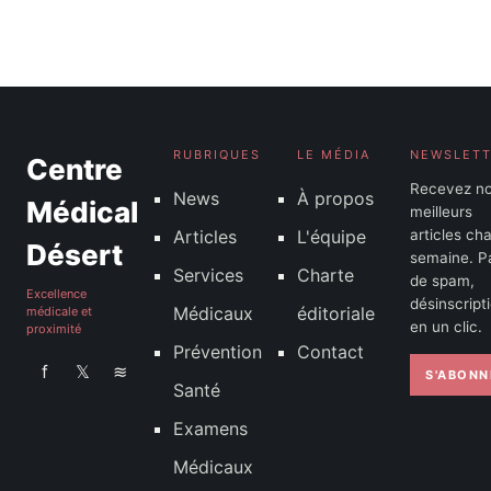
savoir pour la créer
26 mars 2026
RUBRIQUES
LE MÉDIA
NEWSLET
Centre
Recevez n
News
À propos
Médical
meilleurs
Articles
L'équipe
articles ch
Désert
semaine. P
Services
Charte
de spam,
Excellence
désinscript
Médicaux
éditoriale
médicale et
en un clic.
proximité
Prévention
Contact
f
𝕏
≋
S'ABONN
Santé
Examens
Médicaux