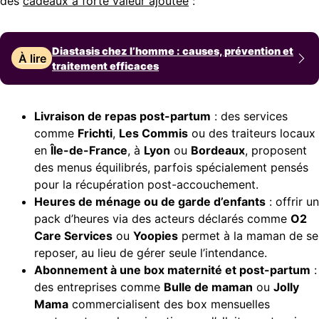
des
cadeaux à forte valeur ajoutée
:
Diastasis chez l’homme : causes, prévention et
À lire
traitement efficaces
Livraison de repas post-partum
: des services
comme
Frichti
,
Les Commis
ou des traiteurs locaux
en
Île-de-France
, à
Lyon
ou
Bordeaux
, proposent
des menus équilibrés, parfois spécialement pensés
pour la récupération post-accouchement.
Heures de ménage ou de garde d’enfants
: offrir un
pack d’heures via des acteurs déclarés comme
O2
Care Services
ou
Yoopies
permet à la maman de se
reposer, au lieu de gérer seule l’intendance.
Abonnement à une box maternité et post-partum
:
des entreprises comme
Bulle de maman
ou
Jolly
Mama
commercialisent des box mensuelles