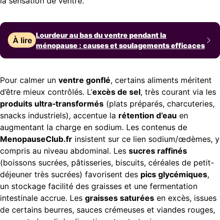
la sensation de ventre.
Lourdeur au bas du ventre pendant la
À lire
ménopause : causes et soulagements efficaces
Pour calmer un
ventre gonflé
, certains aliments méritent
d’être mieux contrôlés. L’
excès de sel
, très courant via les
produits ultra‑transformés
(plats préparés, charcuteries,
snacks industriels), accentue la
rétention d’eau
en
augmentant la charge en sodium. Les contenus de
MenopauseClub.fr
insistent sur ce lien sodium/œdèmes, y
compris au niveau abdominal. Les
sucres raffinés
(boissons sucrées, pâtisseries, biscuits, céréales de petit-
déjeuner très sucrées) favorisent des
pics glycémiques
,
un stockage facilité des graisses et une fermentation
intestinale accrue. Les
graisses saturées
en excès, issues
de certains beurres, sauces crémeuses et viandes rouges,