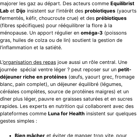
majorer les gaz au départ. Des acteurs comme
Equilibrist
Lab
et
Dijo
insistent sur l’intérêt des
probiotiques
(yaourts
fermentés, kéfir, choucroute crue) et des
prébiotiques
(fibres spécifiques) pour rééquilibrer la flore à la
ménopause. Un apport régulier en
oméga‑3
(poissons
gras, huiles de colza ou de lin) soutient la gestion de
l’inflammation et la satiété.
L’
organisation des repas
joue aussi un rôle central. Une
journée spécial ventre léger ? peut reposer sur un
petit-
déjeuner riche en protéines
(œufs, yaourt grec, fromage
blanc, pain complet), un déjeuner équilibré (légumes,
céréales complètes, source de protéines maigres) et un
dîner plus léger, pauvre en graisses saturées et en sucres
rapides. Les experts en nutrition qui collaborent avec des
plateformes comme
Luna for Health
insistent sur quelques
gestes simples :
Bien mâcher
et éviter de manger trop vite, pour