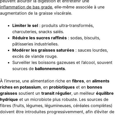
peuvent alourdir la digestion et entretenir une
inflammation de bas grade
, elle‑même associée à une
augmentation de la graisse viscérale.
Limiter le sel
: produits ultra‑transformés,
charcuteries, snacks salés.
Réduire les sucres raffinés
: sodas, biscuits,
pâtisseries industrielles.
Modérer les graisses saturées
: sauces lourdes,
excès de viande rouge.
Surveiller les boissons gazeuses et l’alcool, souvent
sources de
ballonnements
.
À l’inverse, une alimentation riche en
fibres
, en
aliments
riches en potassium
, en
probiotiques
et en
bonnes
graisses
soutient un
transit régulier
, un meilleur
équilibre
hydrique
et un microbiote plus robuste. Les sources de
fibres (fruits, légumes, légumineuses, céréales complètes)
doivent être introduites progressivemment, afin d’éviter de