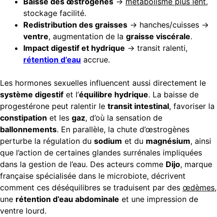
Baisse des œstrogènes
→
métabolisme plus lent
,
stockage facilité.
Redistribution des graisses
→ hanches/cuisses →
ventre
, augmentation de la
graisse viscérale
.
Impact digestif et hydrique
→ transit ralenti,
rétention d’eau
accrue.
Les hormones sexuelles influencent aussi directement le
système digestif
et l’
équilibre hydrique
. La baisse de
progestérone peut ralentir le
transit intestinal
, favoriser la
constipation
et les
gaz
, d’où la sensation de
ballonnements
. En parallèle, la chute d’œstrogènes
perturbe la régulation du
sodium
et du
magnésium
, ainsi
que l’action de certaines glandes surrénales impliquées
dans la gestion de l’eau. Des acteurs comme
Dijo
, marque
française spécialisée dans le microbiote, décrivent
comment ces déséquilibres se traduisent par des
œdèmes
,
une
rétention d’eau abdominale
et une impression de
ventre lourd.