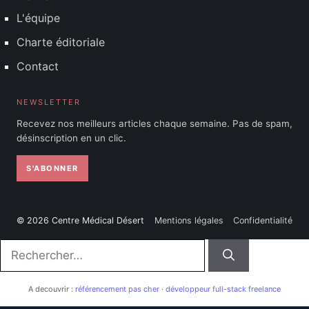
L'équipe
Charte éditoriale
Contact
NEWSLETTER
Recevez nos meilleurs articles chaque semaine. Pas de spam,
désinscription en un clic.
S'ABONNER
© 2026 Centre Médical Désert
Mentions légales
Confidentialité
Rechercher :
A decouvrir :
référencement pas cher
·
développeur full-stack freelance