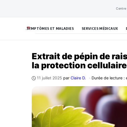
Aller
Centre
au
contenu
SYMPTÔMES ET MALADIES
SERVICES MÉDICAUX
Extrait de pépin de rais
la protection cellulaire
11 juillet 2025
par
Claire D.
·
Durée de lecture : 