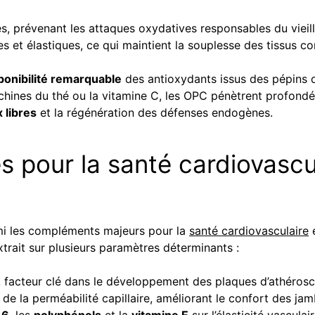
es, prévenant les attaques oxydatives responsables du viei
 et élastiques, ce qui maintient la souplesse des tissus conj
ponibilité remarquable
des antioxydants issus des pépins d
téchines du thé ou la vitamine C, les OPC pénètrent profond
 libres
et la régénération des défenses endogènes.
 pour la santé cardiovascula
armi les compléments majeurs pour la
santé cardiovasculaire
e
’extrait sur plusieurs paramètres déterminants :
, facteur clé dans le développement des plaques d’athérosc
de la perméabilité capillaire, améliorant le confort des jamb
-6
, les
polyphénols
et la
vitamine E
sur l’élasticité vasculai