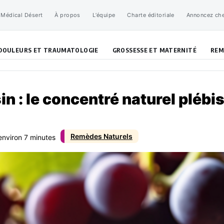
 Médical Désert
À propos
L’équipe
Charte éditoriale
Annoncez ch
DOULEURS ET TRAUMATOLOGIE
GROSSESSE ET MATERNITÉ
REM
in : le concentré naturel plébisc
Remèdes Naturels
environ 7 minutes