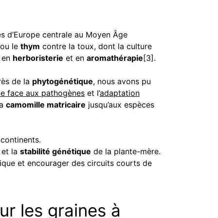
es d’Europe centrale au Moyen Âge
 ou le
thym
contre la toux, dont la culture
s en
herboristerie
et en
aromathérapie
[3].
rès de la
phytogénétique
, nous avons pu
nce face aux pathogènes
et l’
adaptation
la
camomille matricaire
jusqu’aux espèces
continents.
et la
stabilité génétique
de la plante-mère.
tique et encourager des circuits courts de
our les graines à