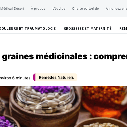
 Médical Désert
À propos
L’équipe
Charte éditoriale
Annoncez ch
DOULEURS ET TRAUMATOLOGIE
GROSSESSE ET MATERNITÉ
REM
s graines médicinales : compre
Remèdes Naturels
environ 6 minutes