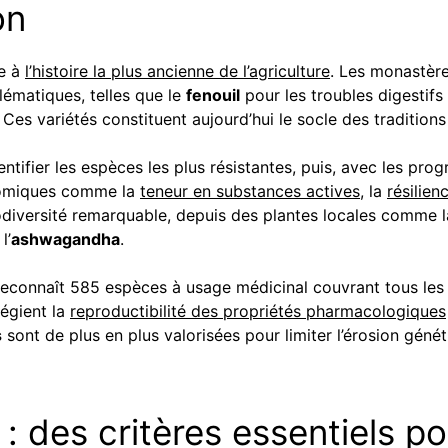
ion
e à
l’histoire la plus ancienne de l’agriculture
. Les monastèr
ématiques, telles que le
fenouil
pour les troubles digestifs
 Ces variétés constituent aujourd’hui le socle des tradition
ntifier les espèces les plus résistantes, puis, avec les prog
onomiques comme la
teneur en substances actives
, la
résilie
odiversité remarquable, depuis des plantes locales comme 
l’
ashwagandha
.
econnaît 585 espèces à usage médicinal couvrant tous les 
légient la
reproductibilité des propriétés pharmacologiques
s
sont de plus en plus valorisées pour limiter l’érosion géné
é : des critères essentiels p