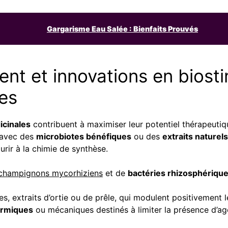
Gargarisme Eau Salée : Bienfaits Prouvés
nt et innovations en biosti
les
icinales
contribuent à maximiser leur potentiel thérapeutiq
 avec des
microbiotes bénéfiques
ou des
extraits naturels
rir à la chimie de synthèse.
champignons mycorhiziens
et de
bactéries rhizosphériqu
es, extraits d’ortie ou de prêle, qui modulent positivement 
ermiques
ou mécaniques destinés à limiter la présence d’a