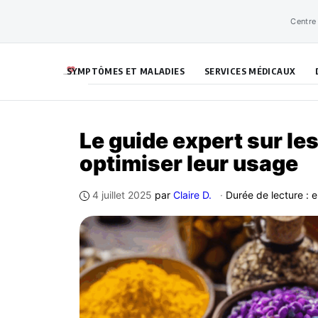
Aller
Centre
au
contenu
SYMPTÔMES ET MALADIES
SERVICES MÉDICAUX
Le guide expert sur le
optimiser leur usage
4 juillet 2025
par
Claire D.
·
Durée de lecture : 