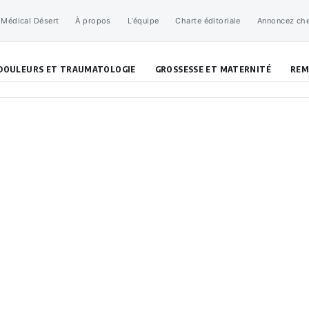
 Médical Désert
À propos
L’équipe
Charte éditoriale
Annoncez ch
DOULEURS ET TRAUMATOLOGIE
GROSSESSE ET MATERNITÉ
REM