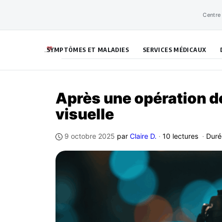
Aller
Centre
au
contenu
SYMPTÔMES ET MALADIES
SERVICES MÉDICAUX
Après une opération d
visuelle
9 octobre 2025
par
Claire D.
·
10 lectures
·
Duré