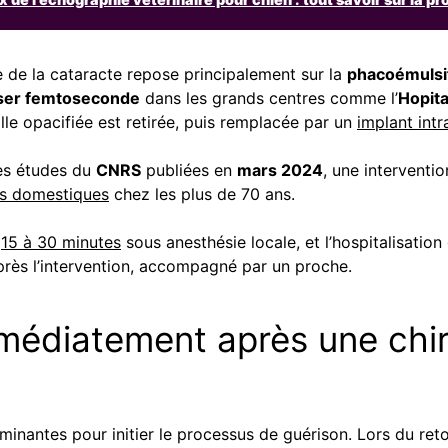
e de la cataracte repose principalement sur la
phacoémulsif
ser femtoseconde
dans les grands centres comme l’
Hopita
ille opacifiée est retirée, puis remplacée par un
implant intr
les études du
CNRS
publiées en
mars 2024
, une interventi
ts domestiques
chez les plus de 70 ans.
e
15 à 30 minutes
sous anesthésie locale, et l’hospitalisatio
après l’intervention, accompagné par un proche.
médiatement après une chir
inantes pour initier le processus de guérison. Lors du reto