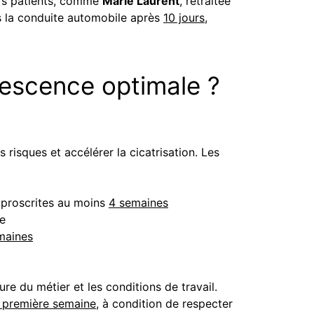
urs patients, comme
Marie Laurent
, retraitée
ris la conduite automobile après
10 jours
,
alescence optimale ?
 risques et accélérer la cicatrisation. Les
 proscrites au moins
4 semaines
ne
maines
ture du métier et les conditions de travail.
a première semaine
, à condition de respecter