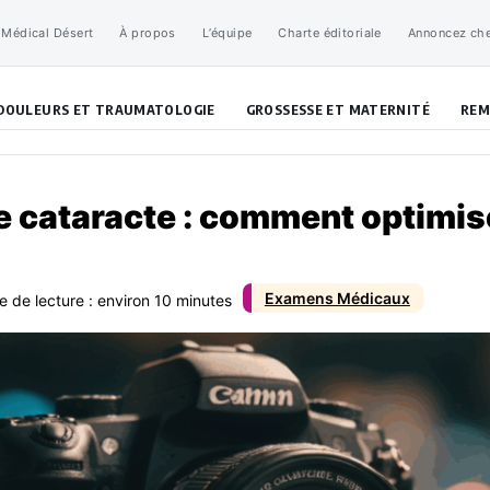
 Médical Désert
À propos
L’équipe
Charte éditoriale
Annoncez ch
DOULEURS ET TRAUMATOLOGIE
GROSSESSE ET MATERNITÉ
REM
e cataracte : comment optimis
Examens Médicaux
e de lecture : environ 10 minutes