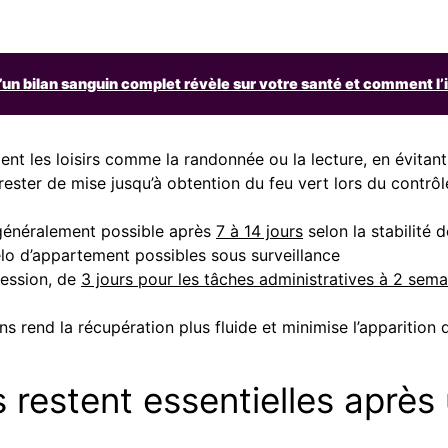
’un bilan sanguin complet révèle sur votre santé et comment l’
t les loisirs comme la randonnée ou la lecture, en évitant
 rester de mise jusqu’à obtention du feu vert lors du contrôl
généralement possible après
7 à 14 jours
selon la stabilité 
lo d’appartement possibles sous surveillance
fession, de
3 jours pour les tâches administratives à 2 sem
ns rend la récupération plus fluide et minimise l’apparition
s restent essentielles après