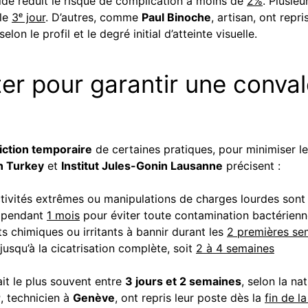
ide réduit le risque de complication à moins de
2%
. Plusie
 le
3ᵉ jour
. D’autres, comme
Paul Binoche
, artisan, ont rep
on le profil et le degré initial d’atteinte visuelle.
iter pour garantir une conv
iction temporaire
de certaines pratiques, pour minimiser les
n Turkey
et
Institut Jules-Gonin Lausanne
précisent :
ctivités extrêmes ou manipulations de charges lourdes sont
ts pendant
1 mois
pour éviter toute contamination bactérien
ts chimiques ou irritants à bannir durant les
2 premières se
jusqu’à la cicatrisation complète, soit
2 à 4 semaines
ait le plus souvent entre
3 jours et 2 semaines
, selon la na
r
, technicien à
Genève
, ont repris leur poste dès la
fin de l