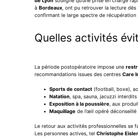
de Lyon
souligne qu’une prise en charge rap
à
Bordeaux
, ont pu retrouver la lecture dès
confirmant le large spectre de récupération sel
Quelles activités év
La période postopératoire impose une
restr
recommandations issues des centres
Care I
Sports de contact
(football, boxe), a
Natation
, spa, sauna, jacuzzi interdi
Exposition à la poussière
, aux produi
Maquillage
de l’œil opéré déconseillé 
Le retour aux activités professionnelles se f
Les personnes actives, tel
Christophe Eisle