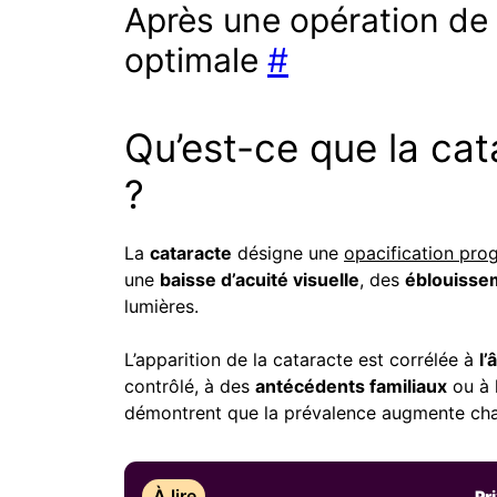
Après une opération de 
optimale
#
Qu’est-ce que la cat
?
La
cataracte
désigne une
opacification prog
une
baisse d’acuité visuelle
, des
éblouisse
lumières.
L’apparition de la cataracte est corrélée à
l’
contrôlé, à des
antécédents familiaux
ou à 
démontrent que la prévalence augmente cha
À lire
Pr